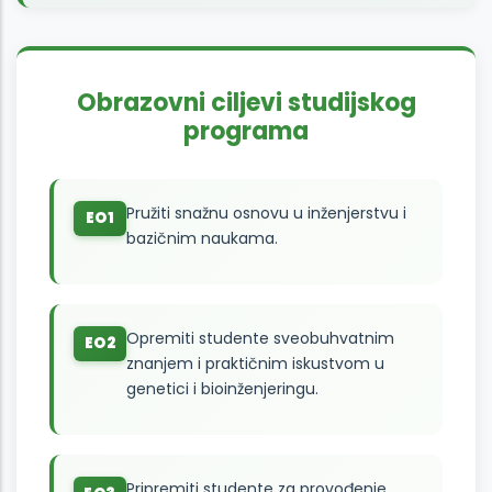
Obrazovni ciljevi studijskog
programa
Pružiti snažnu osnovu u inženjerstvu i
EO1
bazičnim naukama.
Opremiti studente sveobuhvatnim
EO2
znanjem i praktičnim iskustvom u
genetici i bioinženjeringu.
Pripremiti studente za provođenje