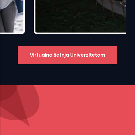
Virtualna šetnja Univerzitetom