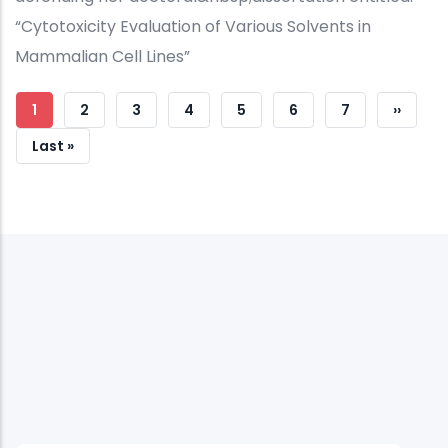
“Cytotoxicity Evaluation of Various Solvents in
Mammalian Cell Lines”
Pagination
Current
1
Strana
2
Strana
3
Strana
4
Strana
5
Strana
6
Strana
7
Next
››
Page
Page
Last
Last »
Page
IUS predstavio inžinjering, d
i inovacije na Maker Faire