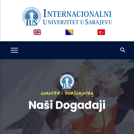
Skip
to
main
content
Genetika i bioinženjering
Naši Događaji