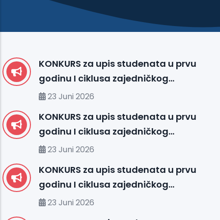
KONKURS za upis studenata u prvu
godinu I ciklusa zajedničkog
međunarodnog studija
23 Juni 2026
organizovanog između UHS (SBU) i
KONKURS za upis studenata u prvu
organizacionih jedinica IUS FMS-a u
godinu I ciklusa zajedničkog
studijskoj 2026/2027. godini
međunarodnog studija
23 Juni 2026
organizovanog između MU-a i
l
KONKURS za upis studenata u prvu
organizacionih jedinica IUS-a u
godinu I ciklusa zajedničkog
studijskoj 2026/2027. godini
međunarodnog studija
23 Juni 2026
organizovanog između IU-a i