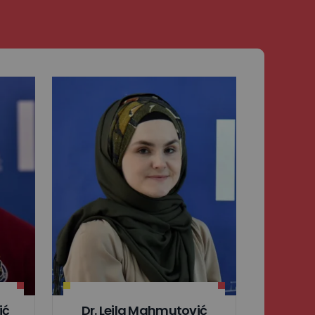
ić
Dr. Lejla Mahmutović