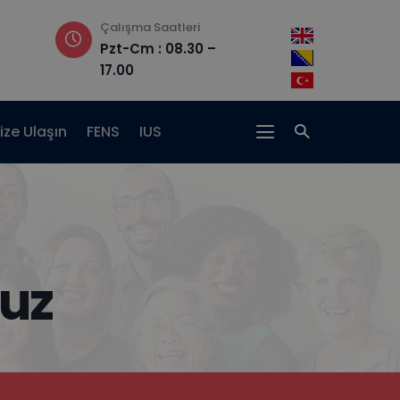
Çalışma Saatleri
Adres
Pzt-Cm : 08.30 –
Hrasnička ce
17.00
15, 71210 Ilidža
ize Ulaşın
FENS
IUS
uz