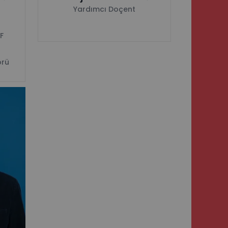
Yardımcı Doçent
F
örü