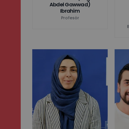
Abdel Gawwad)
Ibrahim
Profesör
B