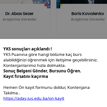
Dr. Abas Sezer
Boris Kovalenko
Araştırma Görevlisi
Araştırma Görevlisi