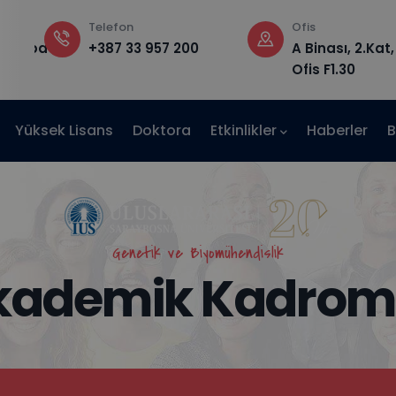
Telefon
Ofis
edu.ba
+387 33 957 200
A Binası, 2.Kat,
Ofis F1.30
Yüksek Lisans
Doktora
Etkinlikler
Haberler
B
Genetik ve Biyomühendislik
kademik Kadrom