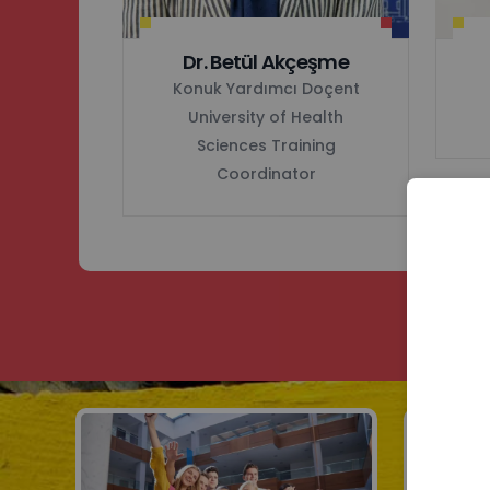
Dr. Betül Akçeşme
Konuk Yardımcı Doçent
University of Health
Sciences Training
Coordinator