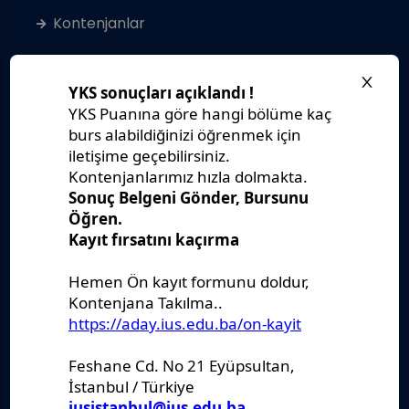
Kontenjanlar
Kayıt Kabul Şartları
Gerekli Belgeler
Tanıtım Kataloğu
Erasmus+
Öğrenci VISA
Yurt ve Barınma
Sanal Kampüs Turu
SSS