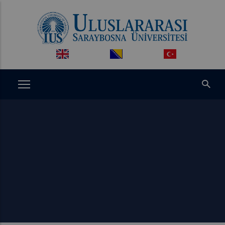
Ana
içeriğe
atla