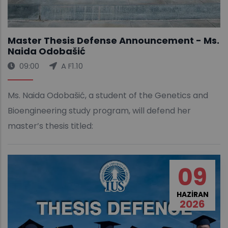
Master Thesis Defense Announcement - Ms.
Naida Odobašić
09:00
A F1.10
Ms. Naida Odobašić, a student of the Genetics and
Bioengineering study program, will defend her
master’s thesis titled:
09
HAZIRAN
2026