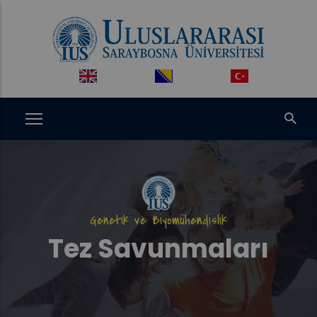
Ana
içeriğe
atla
Genetik ve Biyomühendislik
Tez Savunmaları