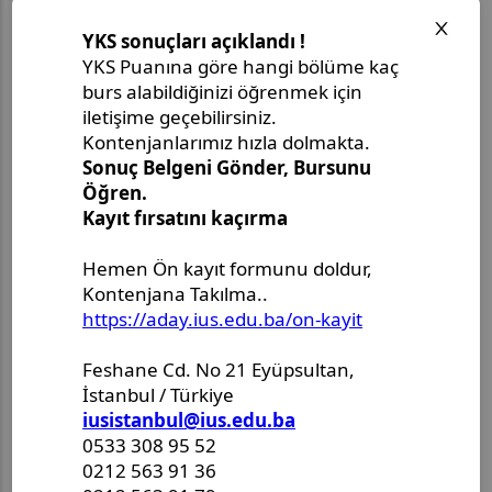
Master Thesis Defense Announcement - Ms.
Delila Lekić-Seferović
9:30
Conference Room (A G.15)
Ms.