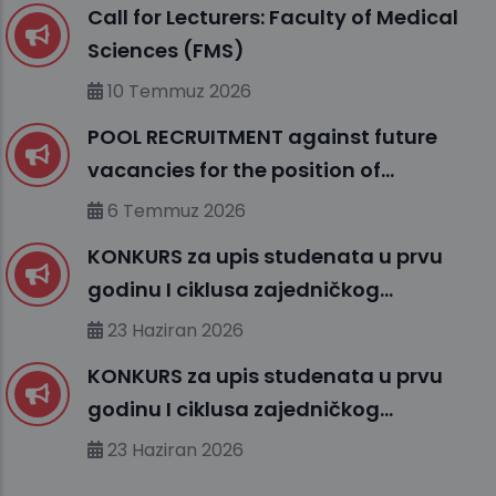
Call for Lecturers: Faculty of Medical
Sciences (FMS)
10 Temmuz 2026
POOL RECRUITMENT against future
vacancies for the position of
ENGLISH LANGUAGE INSTRUCTOR (I)
6 Temmuz 2026
KONKURS za upis studenata u prvu
godinu I ciklusa zajedničkog
međunarodnog studija
23 Haziran 2026
organizovanog između UHS (SBU) i
KONKURS za upis studenata u prvu
organizacionih jedinica IUS FMS-a u
godinu I ciklusa zajedničkog
studijskoj 2026/2027. godini
međunarodnog studija
23 Haziran 2026
organizovanog između MU-a i