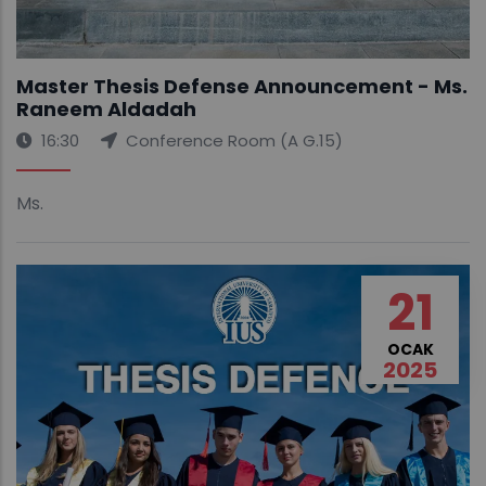
Master Thesis Defense Announcement - Ms.
Raneem Aldadah
16:30
Conference Room (A G.15)
Ms.
21
OCAK
2025