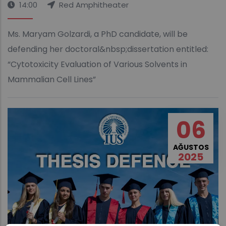
14:00
Red Amphitheater
Ms. Maryam Golzardi, a PhD candidate, will be
defending her doctoral&nbsp;dissertation entitled:
“Cytotoxicity Evaluation of Various Solvents in
Mammalian Cell Lines”
06
AĞUSTOS
2025