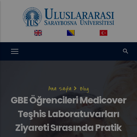
Ana
içeriğe
atla
Sayfa
Ana Sayfa
Blog
yolu
GBE Öğrencileri Medicover
Teşhis Laboratuvarları
Ziyareti Sırasında Pratik