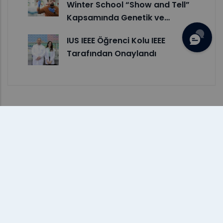
Winter School “Show and Tell”
Kapsamında Genetik ve…
IUS IEEE Öğrenci Kolu IEEE
Tarafından Onaylandı
10 Temmuz 2026