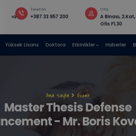
Telefon
Ofis
edu.ba
+387 33 957 200
A Binası, 2.Kat,
Ofis F1.30
Yüksek Lisans
Doktora
Etkinlikler
Haberler
B
Sayfa
Ana Sayfa
Event
Master Thesis Defense
yolu
ncement - Mr. Boris Kov