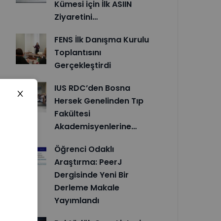
Kümesi için İlk ASIIN
Ziyaretini…
FENS İlk Danışma Kurulu
Toplantısını
Gerçekleştirdi
IUS RDC’den Bosna
Hersek Genelinden Tıp
Fakültesi
Akademisyenlerine…
Öğrenci Odaklı
Araştırma: PeerJ
Dergisinde Yeni Bir
Derleme Makale
Yayımlandı