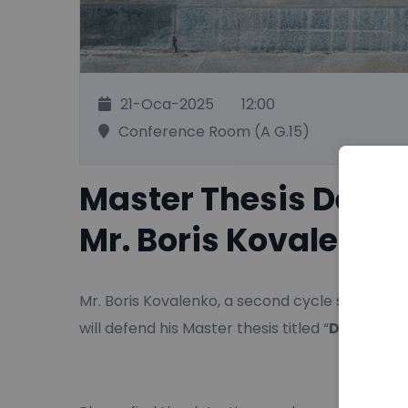
21-Oca-2025
12:00
Conference Room (A G.15)
Master Thesis Defe
Mr. Boris Kovalenko
Mr. Boris Kovalenko, a second cycle student 
will defend his Master thesis titled “
Deep Eutec