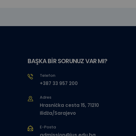
BAŞKA BİR SORUNUZ VAR MI?
Telefon
+387 33 957 200
Adres
Hrasnička cesta 15, 71210
Ilidža/Sarajevo
E-Posta
admission@ius.edu.ba