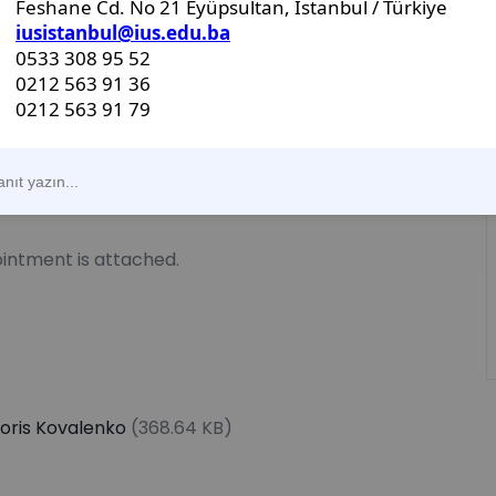
hesis defense below:
)
oor)
intment is attached.
oris Kovalenko
(368.64 KB)