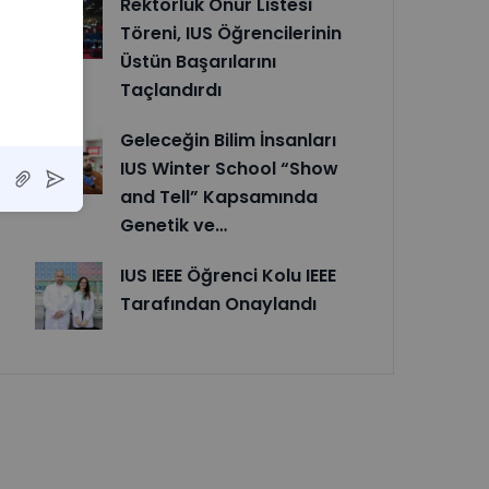
Rektörlük Onur Listesi
Töreni, IUS Öğrencilerinin
Üstün Başarılarını
Taçlandırdı
Geleceğin Bilim İnsanları
IUS Winter School “Show
and Tell” Kapsamında
Genetik ve…
IUS IEEE Öğrenci Kolu IEEE
Tarafından Onaylandı