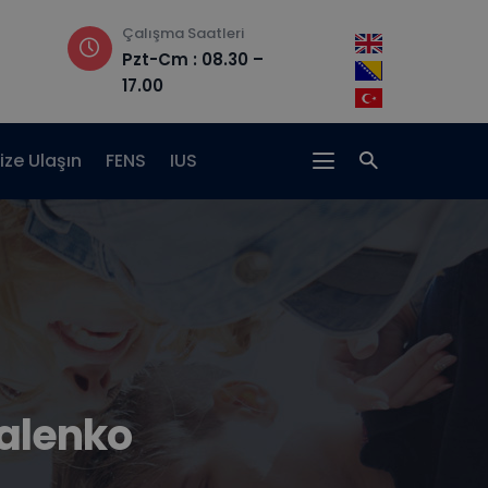
Çalışma Saatleri
Adres
Pzt-Cm : 08.30 –
Hrasnička ce
17.00
15, 71210 Ilidža
ize Ulaşın
FENS
IUS
alenko