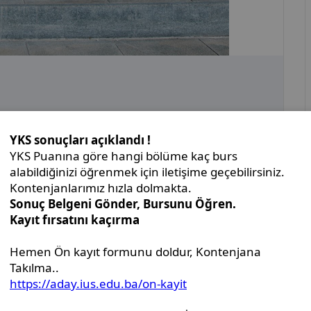
nse Announcement -
of the Genetics and Bioengineering study program,
tic Solvents for Cancer Studies”.