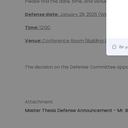
Please find the date, time, and venue of the t
Defense date:
January 29, 2025 (Wednesday
Time:
12:00
Venue:
Conference Room
(Building A, main fl
The decision on the Defense Committee appo
Attachment
Master Thesis Defense Announcement - Mr. B