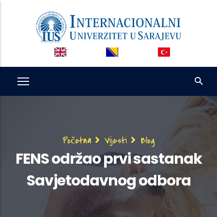
Skip
to
main
content
Breadcrumb
Početna
Vijesti
Blog
FENS održao prvi sastanak
Savjetodavnog odbora