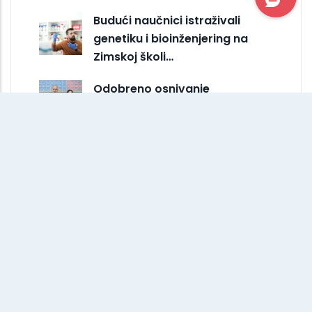
Budući naučnici istraživali
genetiku i bioinženjering na
Zimskoj školi…
Odobreno osnivanje
studentskog ogranka IEEE na
IUS-u