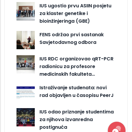
IUS ugostio prvu ASIIN posjetu
za klaster genetike i
bioinžinjeringa (GBE)
FENS održao prvi sastanak
Savjetodavnog odbora
IUS RDC organizovao qRT-PCR
radionicu za profesore
medicinskih fakulteta…
Istraživanje studenata: novi
rad objavljen u časopisu PeerJ
IUS odao priznanje studentima
za njihova izvanredna
postignuća