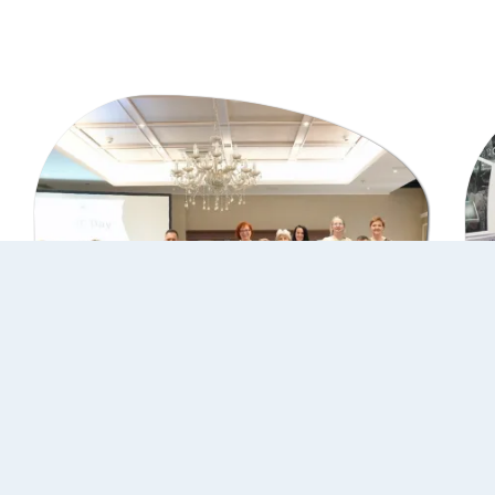
10 Juli 2026
IUS Life i Guvernerstvo
Istanbula učestvovali na 14.…