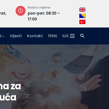
Radno vrijeme
Adresa
rat,
pon-pet: 08:30 –
Hrasnička ce
17:00
15, 71210 Ilidža
i
Vijesti
Kontakt
FENS
IUS
ma za
nuća