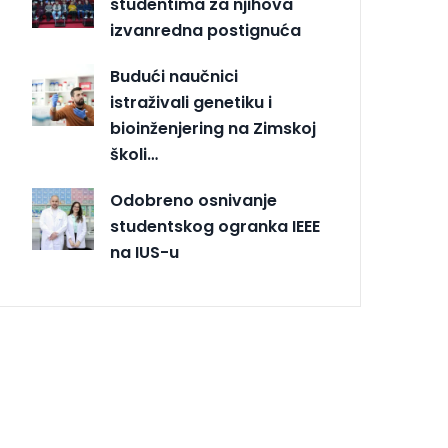
studentima za njihova
izvanredna postignuća
Budući naučnici
istraživali genetiku i
bioinženjering na Zimskoj
školi…
Odobreno osnivanje
studentskog ogranka IEEE
na IUS-u