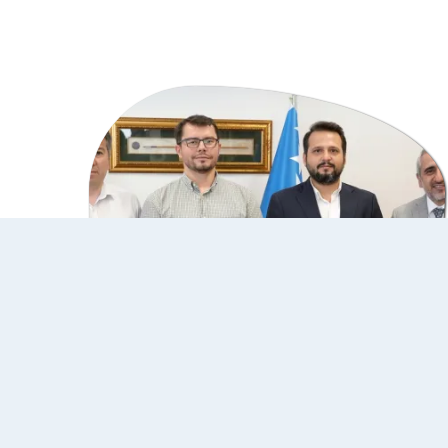
10 Juli 2026
Generalni sekretar Unije
općina turskog svijeta
posjetio IUS