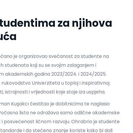
studentima za njihova
uća
svečano je organizovao svečanost za studente na
jeh studenata koji su se svojim zalaganjem i
m akademskih godina 2023/2024. i 2024/2025.
rukovodstvo Univerziteta u toploj i inspirativnoj
strajnosti i vrijednosti koje stoje iza uspjeha.
sman Kuşakcı čestitao je dobitnicima te naglasio
a Počasna lista ne odražava samo odlične akademske
t i posvećenost ličnom razvoju. Ohrabrio je studente
standarde i da stečeno znanje koriste kako bi dali