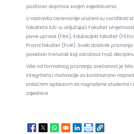
pozitivan doprinos svojim zajednicama.
U nastavku ceremonije uručeni su certifikati st
fakulteta IUS-a, uključujući Fakultet umjetnos
javne uprave (FBA), Edukacijski fakultet (FEDU)
Pravni fakultet (FLW). Svaki dobitnik priznanja
poseban trenutak koji odražava trud, disciplin
Više od formalnog priznanja, svečanost je bila
integriteta i motivacije za kontinuirano napr
srdačnim aplauzom za nagrađene studente i za
zajednice.
Opens in a new window
Opens in a new window
Opens in a new window
Opens in a new window