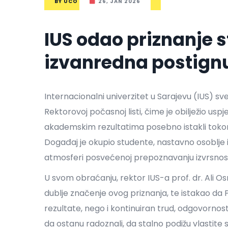
BY
UCO
26, JAN 2026
IUS odao priznanje 
izvanredna postign
Internacionalni univerzitet u Sarajevu (IUS) 
Rektorovoj počasnoj listi, čime je obilježio usp
akademskim rezultatima posebno istakli toko
Događaj je okupio studente, nastavno osoblje i 
atmosferi posvećenoj prepoznavanju izvrsnosti, i
U svom obraćanju, rektor IUS-a prof. dr. Ali O
dublje značenje ovog priznanja, te istakao d
rezultate, nego i kontinuiran trud, odgovornos
da ostanu radoznali, da stalno podižu vlastite 