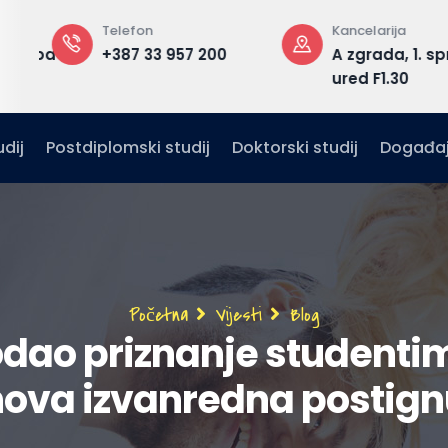
Telefon
Kancelarija
edu.ba
+387 33 957 200
A zgrada, 1. sp
ured F1.30
dij
Postdiplomski studij
Doktorski studij
Događaj
Breadcrumb
Početna
Vijesti
Blog
odao priznanje studenti
hova izvanredna postig