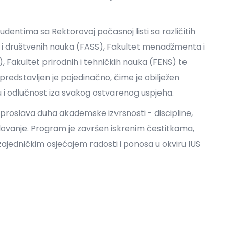
udentima sa Rektorovoj počasnoj listi sa različitih
ti i društvenih nauka (FASS), Fakultet menadžmenta i
, Fakultet prirodnih i tehničkih nauka (FENS) te
 predstavljen je pojedinačno, čime je obilježen
u i odlučnost iza svakog ostvarenog uspjeha.
 proslava duha akademske izvrsnosti - discipline,
edovanje. Program je završen iskrenim čestitkama,
jedničkim osjećajem radosti i ponosa u okviru IUS