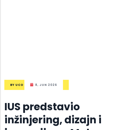
BY
UCO
8, JUN 2026
IUS predstavio
inžinjering, dizajn i