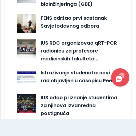
bioinžinjeringa (GBE)
FENS održao prvi sastanak
Savjetodavnog odbora
IUS RDC organizovao qRT-PCR
radionicu za profesore
medicinskih fakulteta…
Istraživanje studenata: novi
rad objavljen u časopisu PeerJ
IUS odao priznanje studentima
za njihova izvanredna
postignuća
Budući naučnici istraživali
genetiku i bioinženjering na