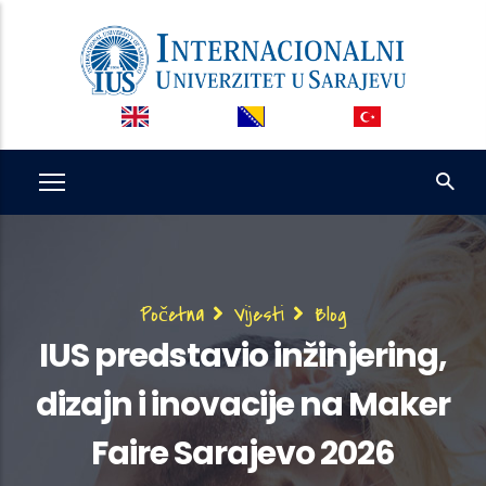
Skip
to
main
content
Breadcrumb
Početna
Vijesti
Blog
IUS predstavio inžinjering,
dizajn i inovacije na Maker
Faire Sarajevo 2026