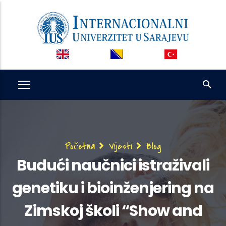
Skip
to
main
content
Breadcrumb
Početna
Vijesti
Blog
Budući naučnici istraživali
genetiku i bioinženjering na
Zimskoj školi “Show and