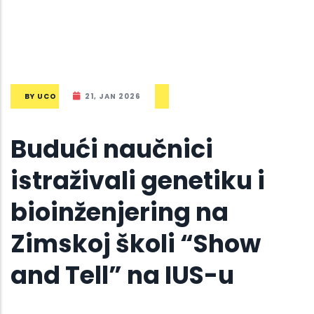
BY
UCO
21, JAN 2026
Budući naučnici
istraživali genetiku i
bioinženjering na
Zimskoj školi “Show
and Tell” na IUS-u