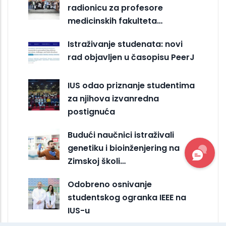
radionicu za profesore
medicinskih fakulteta…
Istraživanje studenata: novi
rad objavljen u časopisu PeerJ
IUS odao priznanje studentima
za njihova izvanredna
postignuća
Budući naučnici istraživali
genetiku i bioinženjering na
Zimskoj školi…
Odobreno osnivanje
studentskog ogranka IEEE na
IUS-u