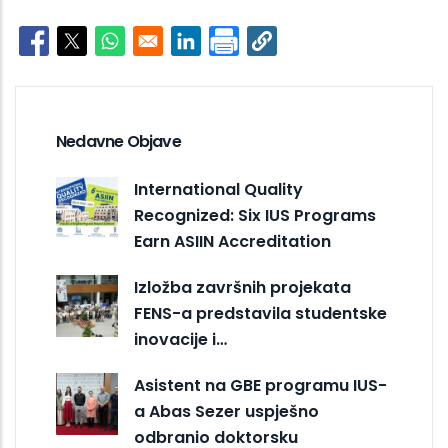
Opens in a new window
Opens in a new window
Opens in a new window
Opens in a new window
Nedavne Objave
International Quality
Recognized: Six IUS Programs
Earn ASIIN Accreditation
Izložba završnih projekata
FENS-a predstavila studentske
inovacije i…
Asistent na GBE programu IUS-
a Abas Sezer uspješno
odbranio doktorsku