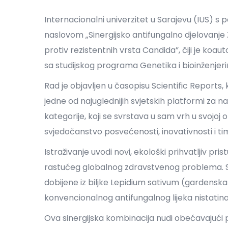
Internacionalni univerzitet u Sarajevu (IUS) s 
naslovom „Sinergijsko antifungalno djelovanje 
protiv rezistentnih vrsta Candida”, čiji je k
sa studijskog programa Genetika i bioinženjer
Rad je objavljen u časopisu Scientific Reports, 
jedne od najuglednijih svjetskih platformi za na
kategorije, koji se svrstava u sam vrh u svojoj 
svjedočanstvo posvećenosti, inovativnosti i tims
Istraživanje uvodi novi, ekološki prihvatljiv pri
rastućeg globalnog zdravstvenog problema. S
dobijene iz biljke Lepidium sativum (gardens
konvencionalnog antifungalnog lijeka nistatina 
Ova sinergijska kombinacija nudi obećavajući po