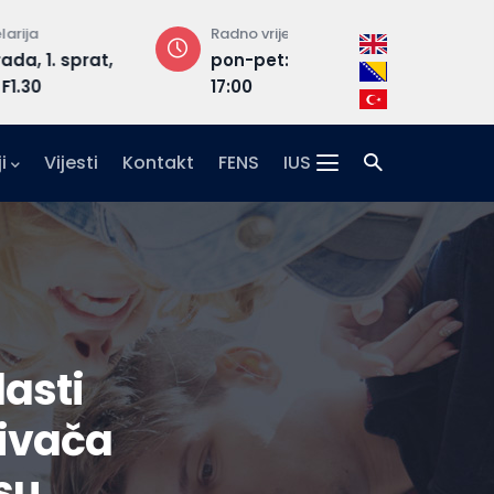
Radno vrijeme
Adresa
rat,
pon-pet: 08:30 –
Hrasnička ce
17:00
15, 71210 Ilidža
i
Vijesti
Kontakt
FENS
IUS
lasti
živača
su