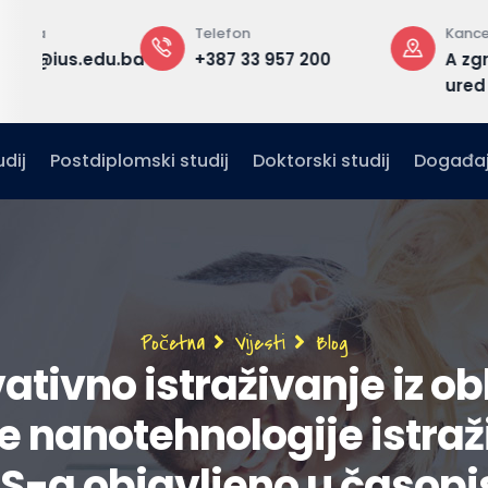
Telefon
Kancelarija
edu.ba
+387 33 957 200
A zgrada, 1. sp
ured F1.30
dij
Postdiplomski studij
Doktorski studij
Događaj
Breadcrumb
Početna
Vijesti
Blog
ativno istraživanje iz ob
e nanotehnologije istra
US-a objavljeno u časopi