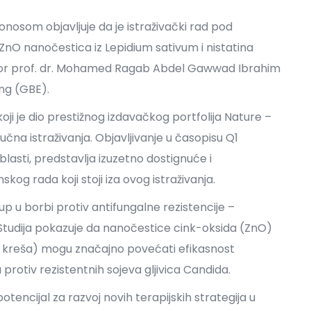
ponosom objavljuje da je istraživački rad pod
ZnO nanočestica iz Lepidium sativum i nistatina
oautor prof. dr. Mohamed Ragab Abdel Gawwad Ibrahim
ing (GBE).
koji je dio prestižnog izdavačkog portfolija Nature –
učna istraživanja. Objavljivanje u časopisu Q1
oblasti, predstavlja izuzetno dostignuće i
kog rada koji stoji iza ovog istraživanja.
stup u borbi protiv antifungalne rezistencije –
tudija pokazuje da nanočestice cink-oksida (ZnO)
ka kreša) mogu značajno povećati efikasnost
protiv rezistentnih sojeva gljivica Candida.
tencijal za razvoj novih terapijskih strategija u