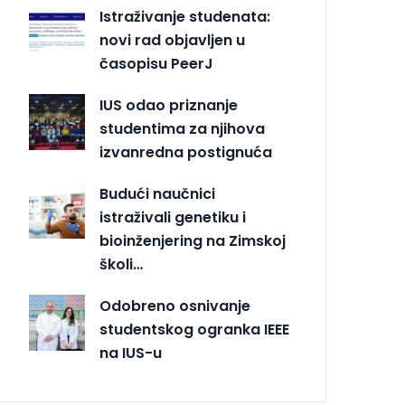
Istraživanje studenata:
novi rad objavljen u
časopisu PeerJ
IUS odao priznanje
studentima za njihova
izvanredna postignuća
Budući naučnici
istraživali genetiku i
bioinženjering na Zimskoj
školi…
Odobreno osnivanje
studentskog ogranka IEEE
na IUS-u