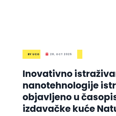
BY
UCO
28, OCT 2025
Inovativno istraživan
nanotehnologije ist
objavljeno u časopis
izdavačke kuće Nat