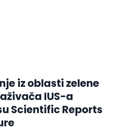
je iz oblasti zelene
raživača IUS-a
u Scientific Reports
ure