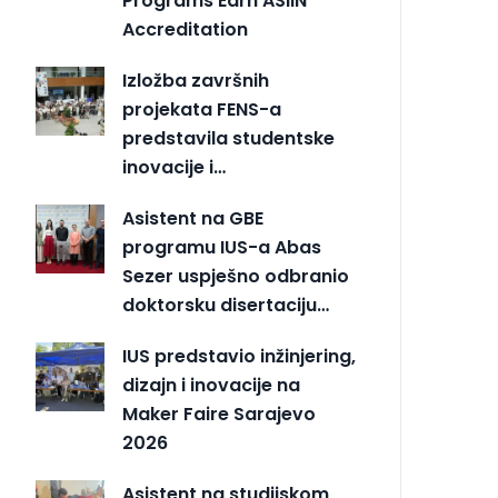
Programs Earn ASIIN
Accreditation
Izložba završnih
projekata FENS-a
predstavila studentske
inovacije i…
Asistent na GBE
programu IUS-a Abas
Sezer uspješno odbranio
doktorsku disertaciju…
IUS predstavio inžinjering,
dizajn i inovacije na
Maker Faire Sarajevo
2026
Asistent na studijskom