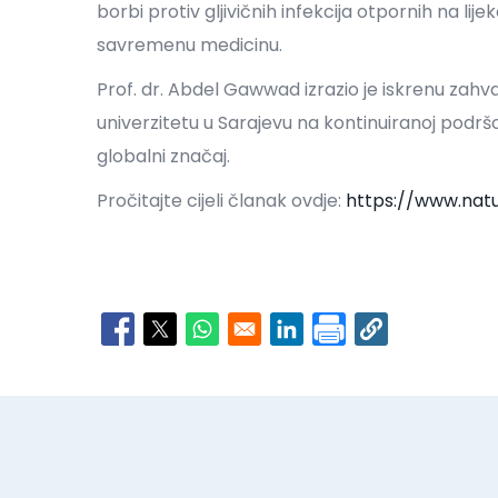
borbi protiv gljivičnih infekcija otpornih na lijek
savremenu medicinu.
Prof. dr. Abdel Gawwad izrazio je iskrenu zah
univerzitetu u Sarajevu na kontinuiranoj podršc
globalni značaj.
Pročitajte cijeli članak ovdje:
https://www.nat
Opens in a new window
Opens in a new window
Opens in a new window
Opens in a new window