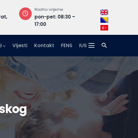
Radno vrijeme
Adresa
rat,
pon-pet: 08:30 –
Hrasnička ce
17:00
15, 71210 Ilidža
i
Vijesti
Kontakt
FENS
IUS
tskog