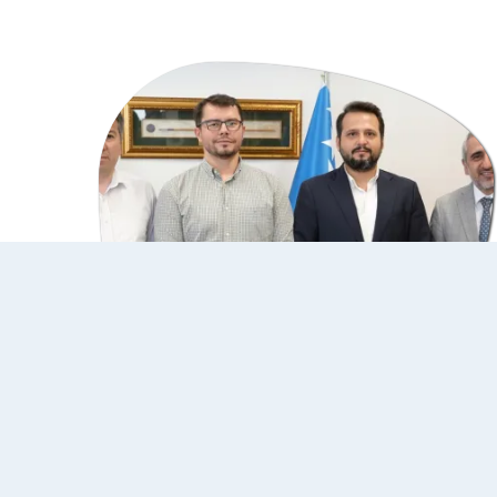
10 Juli 2026
Generalni sekretar Unije
općina turskog svijeta
posjetio IUS