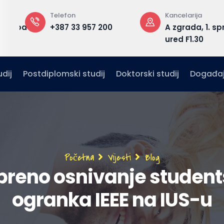
Telefon
Kancelarija
edu.ba
+387 33 957 200
A zgrada, 1. sp
ured F1.30
dij
Postdiplomski studij
Doktorski studij
Događaj
Breadcrumb
Početna
Vijesti
Blog
reno osnivanje studen
ogranka IEEE na IUS-u