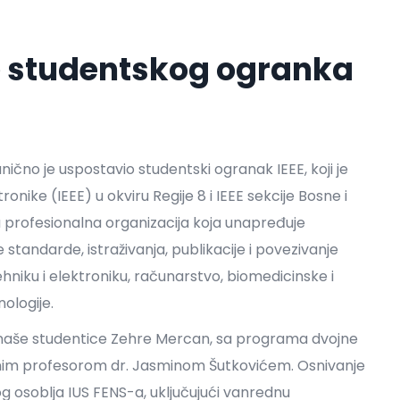
 studentskog ogranka
nično je uspostavio studentski ogranak IEEE, koji je
ronike (IEEE) u okviru Regije 8 i IEEE sekcije Bosne i
a profesionalna organizacija koja unapređuje
 standarde, istraživanja, publikacije i povezivanje
ehniku i elektroniku, računarstvo, biomedicinske i
ologije.
naše studentice Zehre Mercan, sa programa dvojne
ednim profesorom dr. Jasminom Šutkovićem. Osnivanje
 osoblja IUS FENS-a, uključujući vanrednu