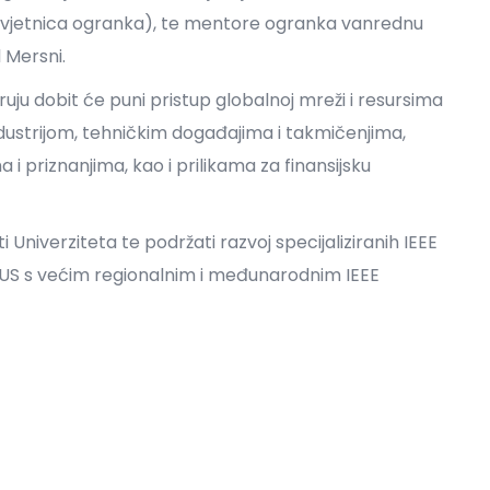
(savjetnica ogranka), te mentore ogranka vanrednu
 Mersni.
uju dobit će puni pristup globalnoj mreži i resursima
ndustrijom, tehničkim događajima i takmičenjima,
 i priznanjima, kao i prilikama za finansijsku
ti Univerziteta te podržati razvoj specijaliziranih IEEE
 IUS s većim regionalnim i međunarodnim IEEE