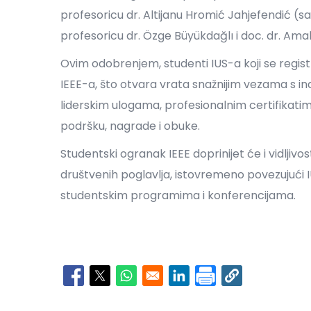
profesoricu dr. Altijanu Hromić Jahjefendić 
profesoricu dr. Özge Büyükdağlı i doc. dr. Amal
Ovim odobrenjem, studenti IUS-a koji se registr
IEEE-a, što otvara vrata snažnijim vezama s i
liderskim ulogama, profesionalnim certifikatima
podršku, nagrade i obuke.
Studentski ogranak IEEE doprinijet će i vidljivos
društvenih poglavlja, istovremeno povezujući
studentskim programima i konferencijama.
Opens in a new window
Opens in a new window
Opens in a new window
Opens in a new window